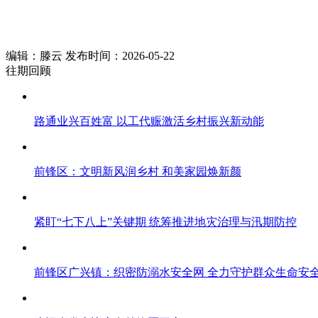
编辑：滕云 发布时间：2026-05-22
往期回顾
路通业兴百姓富 以工代赈激活乡村振兴新动能
前锋区：文明新风润乡村 和美家园焕新颜
紧盯“七下八上”关键期 统筹推进地灾治理与汛期防控
前锋区广兴镇：织密防溺水安全网 全力守护群众生命安