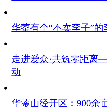
华蓥有个“不卖李子”的
走进爱众·共筑零距离
动
华蓥山经开区：900余