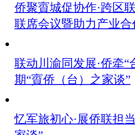
侨聚賨城促协作·跨区联
联席会议暨助力产业合
联动川渝同发展·侨牵“
期“賨侨（台）之家谈”
忆军旅初心·展侨联担