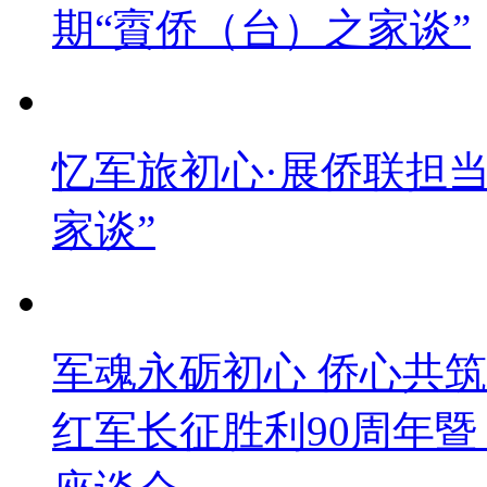
期“賨侨（台）之家谈”
忆军旅初心·展侨联担
家谈”
军魂永砺初心 侨心共
红军长征胜利90周年暨 