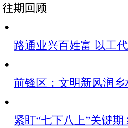
往期回顾
路通业兴百姓富 以工
前锋区：文明新风润乡
紧盯“七下八上”关键期