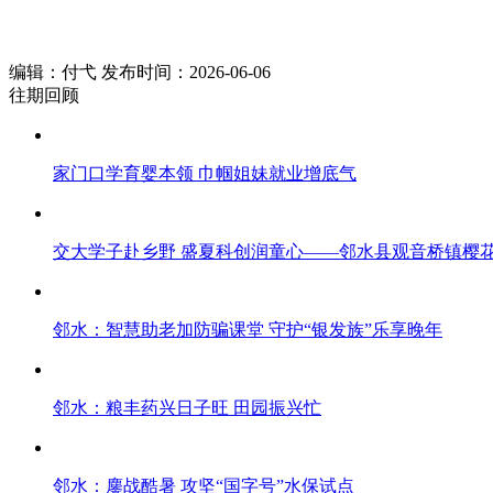
编辑：付弋 发布时间：2026-06-06
往期回顾
家门口学育婴本领 巾帼姐妹就业增底气
交大学子赴乡野 盛夏科创润童心——邻水县观音桥镇樱花
邻水：智慧助老加防骗课堂 守护“银发族”乐享晚年
邻水：粮丰药兴日子旺 田园振兴忙
邻水：鏖战酷暑 攻坚“国字号”水保试点