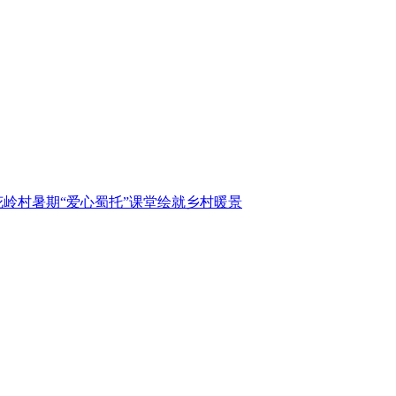
岭村暑期“爱心蜀托”课堂绘就乡村暖景