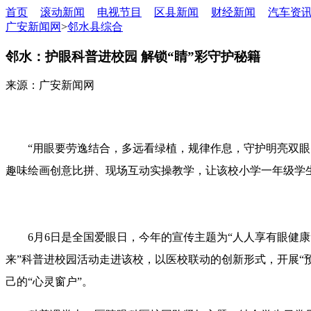
首页
滚动新闻
电视节目
区县新闻
财经新闻
汽车资
广安新闻网
>
邻水县综合
邻水：护眼科普进校园 解锁“睛”彩守护秘籍
来源：广安新闻网
“用眼要劳逸结合，多远看绿植，规律作息，守护明亮双眼
趣味绘画创意比拼、现场互动实操教学，让该校小学一年级学
6月6日是全国爱眼日，今年的宣传主题为“人人享有眼健
来”科普进校园活动走进该校，以医校联动的创新形式，开展“
己的“心灵窗户”。