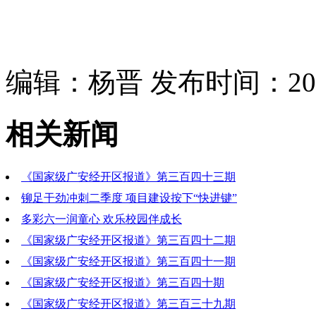
编辑：杨晋 发布时间：2026
相关新闻
《国家级广安经开区报道》第三百四十三期
铆足干劲冲刺二季度 项目建设按下“快进键”
多彩六一润童心 欢乐校园伴成长
《国家级广安经开区报道》第三百四十二期
《国家级广安经开区报道》第三百四十一期
《国家级广安经开区报道》第三百四十期
《国家级广安经开区报道》第三百三十九期