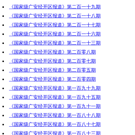
《国家级广安经开区报道》第二百一十九期
《国家级广安经开区报道》第二百一十八期
《国家级广安经开区报道》第二百一十七期
《国家级广安经开区报道》第二百一十六期
《国家级广安经开区报道》第二百一十三期
《国家级广安经开区报道》第二百零八期
《国家级广安经开区报道》第二百零七期
《国家级广安经开区报道》第二百零五期
《国家级广安经开区报道》第二百零四期
《国家级广安经开区报道》第一百九十九期
《国家级广安经开区报道》第一百九十五期
《国家级广安经开区报道》第一百九十一期
《国家级广安经开区报道》第一百八十八期
《国家级广安经开区报道》第一百八十七期
《国家级广安经开区报道》第一百八十三期