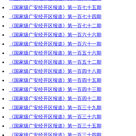
《国家级广安经开区报道》第一百七十五期
《国家级广安经开区报道》第一百七十四期
《国家级广安经开区报道》第一百七十二期
《国家级广安经开区报道》第一百六十六期
《国家级广安经开区报道》第一百六十一期
《国家级广安经开区报道》第一百五十六期
《国家级广安经开区报道》第一百五十二期
《国家级广安经开区报道》第一百四十八期
《国家级广安经开区报道》第一百四十五期
《国家级广安经开区报道》第一百四十三期
《国家级广安经开区报道》第一百四十二期
《国家级广安经开区报道》第一百三十九期
《国家级广安经开区报道》第一百三十六期
《国家级广安经开区报道》第一百三十五期
《国家级广安经开区报道》第一百三十四期