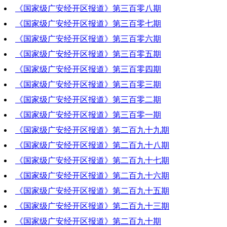
《国家级广安经开区报道》第三百零八期
《国家级广安经开区报道》第三百零七期
《国家级广安经开区报道》第三百零六期
《国家级广安经开区报道》第三百零五期
《国家级广安经开区报道》第三百零四期
《国家级广安经开区报道》第三百零三期
《国家级广安经开区报道》第三百零二期
《国家级广安经开区报道》第三百零一期
《国家级广安经开区报道》第二百九十九期
《国家级广安经开区报道》第二百九十八期
《国家级广安经开区报道》第二百九十七期
《国家级广安经开区报道》第二百九十六期
《国家级广安经开区报道》第二百九十五期
《国家级广安经开区报道》第二百九十三期
《国家级广安经开区报道》第二百九十期