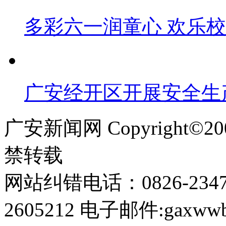
多彩六一润童心 欢乐
广安经开区开展安全生
广安新闻网 Copyright©
禁转载
网站纠错电话：0826-234
2605212 电子邮件:gaxwwb