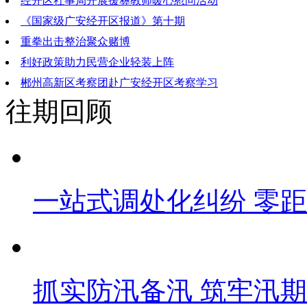
经开区社事局开展援彝教师暖心慰问活动
《国家级广安经开区报道》第十期
重拳出击整治聚众赌博
利好政策助力民营企业轻装上阵
郴州高新区考察团赴广安经开区考察学习
往期回顾
一站式调处化纠纷 零
抓实防汛备汛 筑牢汛