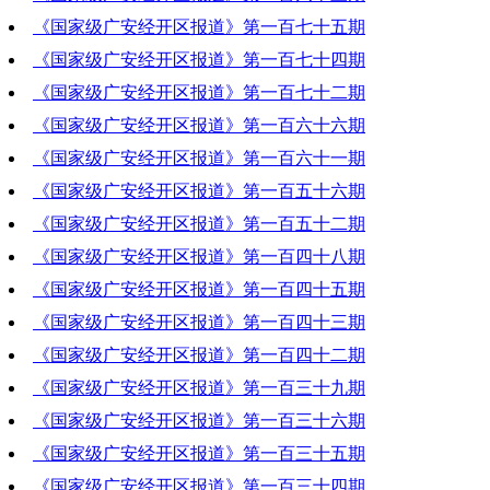
《国家级广安经开区报道》第一百七十五期
《国家级广安经开区报道》第一百七十四期
《国家级广安经开区报道》第一百七十二期
《国家级广安经开区报道》第一百六十六期
《国家级广安经开区报道》第一百六十一期
《国家级广安经开区报道》第一百五十六期
《国家级广安经开区报道》第一百五十二期
《国家级广安经开区报道》第一百四十八期
《国家级广安经开区报道》第一百四十五期
《国家级广安经开区报道》第一百四十三期
《国家级广安经开区报道》第一百四十二期
《国家级广安经开区报道》第一百三十九期
《国家级广安经开区报道》第一百三十六期
《国家级广安经开区报道》第一百三十五期
《国家级广安经开区报道》第一百三十四期