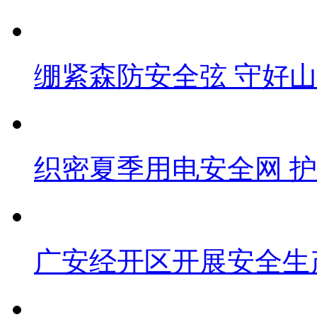
绷紧森防安全弦 守好
织密夏季用电安全网 
广安经开区开展安全生