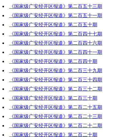
《国家级广安经开区报道》第二百五十三期
《国家级广安经开区报道》第二百五十一期
《国家级广安经开区报道》第二百五十期
《国家级广安经开区报道》第二百四十七期
《国家级广安经开区报道》第二百四十六期
《国家级广安经开区报道》第二百四十一期
《国家级广安经开区报道》第二百四十期
《国家级广安经开区报道》第二百三十九期
《国家级广安经开区报道》第二百三十四期
《国家级广安经开区报道》第二百三十二期
《国家级广安经开区报道》第二百三十期
《国家级广安经开区报道》第二百二十五期
《国家级广安经开区报道》第二百二十三期
《国家级广安经开区报道》第二百二十二期
《国家级广安经开区报道》第二百二十期