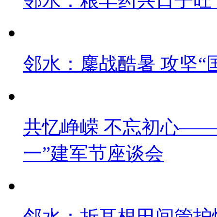
邻水：粮丰药兴日子旺
邻水：鏖战酷暑 攻坚“
共忆峥嵘 不忘初心——
一”建军节座谈会
邻水：折耳根田间管护忙