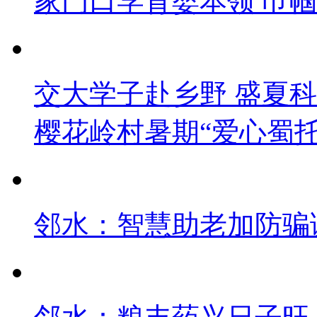
家门口学育婴本领 巾
交大学子赴乡野 盛夏
樱花岭村暑期“爱心蜀
邻水：智慧助老加防骗课