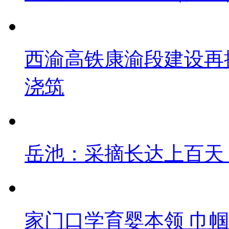
西渝高铁康渝段建设再
浇筑
岳池：采摘长达上百天
家门口学育婴本领 巾