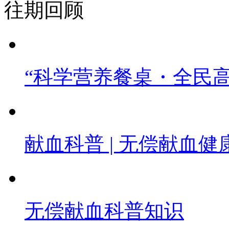
往期回顾
“科学营养餐桌・全民
献血科普 | 无偿献血
无偿献血科普知识