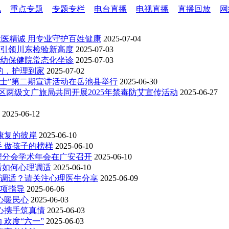
讯
重点专题
专题专栏
电台直播
电视直播
直播回放
网
大医精诚 用专业守护百姓健康
2025-07-04
，引领川东检验新高度
2025-07-03
幼保健院常态化坐诊
2025-07-03
约，护理到家
2025-07-02
康卫士”第二期宣讲活动在岳池县举行
2025-06-30
区两级文广旅局共同开展2025年禁毒防艾宣传活动
2025-06-27
2025-06-12
向康复的彼岸
2025-06-10
手 做孩子的榜样
2025-06-10
管理分会学术年会在广安召开
2025-06-10
考后如何心理调适
2025-06-10
调适？请关注心理医生分享
2025-06-09
项指导
2025-06-06
初心暖民心
2025-06-03
同心携手筑真情
2025-06-03
 欢度“六一”
2025-06-03