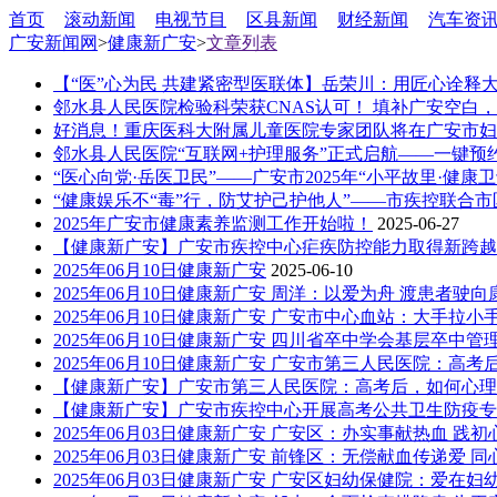
首页
滚动新闻
电视节目
区县新闻
财经新闻
汽车资
广安新闻网
>
健康新广安
>
文章列表
【“医”心为民 共建紧密型医联体】岳荣川：用匠心诠释
邻水县人民医院检验科荣获CNAS认可！ 填补广安空白
好消息！重庆医科大附属儿童医院专家团队将在广安市妇
邻水县人民医院“互联网+护理服务”正式启航——一键预
“医心向党·岳医卫民”——广安市2025年“小平故里·健
“健康娱乐不“毒”行，防艾护己护他人”——市疾控联合市
2025年广安市健康素养监测工作开始啦！
2025-06-27
【健康新广安】广安市疾控中心疟疾防控能力取得新跨越
2025年06月10日健康新广安
2025-06-10
2025年06月10日健康新广安 周洋：以爱为舟 渡患者驶
2025年06月10日健康新广安 广安市中心血站：大手拉小
2025年06月10日健康新广安 四川省卒中学会基层卒中
2025年06月10日健康新广安 广安市第三人民医院：高
【健康新广安】广安市第三人民医院：高考后，如何心理
【健康新广安】广安市疾控中心开展高考公共卫生防疫专
2025年06月03日健康新广安 广安区：办实事献热血 践
2025年06月03日健康新广安 前锋区：无偿献血传递爱 
2025年06月03日健康新广安 广安区妇幼保健院：爱在妇幼