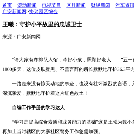
首页
滚动新闻
电视节目
区县新闻
财经新闻
汽车资
广安新闻网
>
协兴园区综合
王曦：守护小平故里的忠诚卫士
来源：广安新闻网
“请大家有序排队入馆，牵好小孩，照顾好老人……”五
1800多天，这位皮肤黝黑、不善言辞的所长默默地守护36.
一路走来没有惊天动地的事迹，也没有壮怀激烈的言语，
深沉挚爱，默默地守护着这片红色故土！
自编工作手册的学习达人
“学习是提高综合素质和业务能力的基础”这是王曦为数不
再加上当时辖区的大寨社区警务工作急需加强。