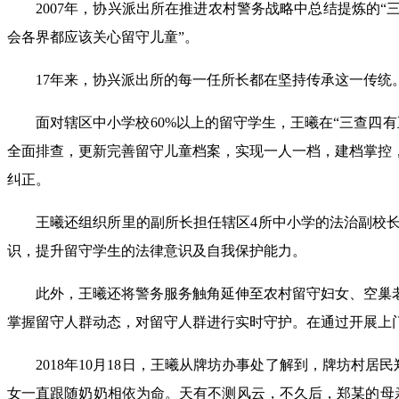
2007年，协兴派出所在推进农村警务战略中总结提炼的
会各界都应该关心留守儿童”。
17年来，协兴派出所的每一任所长都在坚持传承这一传
面对辖区中小学校60%以上的留守学生，王曦在“三查四
全面排查，更新完善留守儿童档案，实现一人一档，建档掌控
纠正。
王曦还组织所里的副所长担任辖区4所中小学的法治副校
识，提升留守学生的法律意识及自我保护能力。
此外，王曦还将警务服务触角延伸至农村留守妇女、空巢
掌握留守人群动态，对留守人群进行实时守护。在通过开展上
2018年10月18日，王曦从牌坊办事处了解到，牌坊
女一直跟随奶奶相依为命。天有不测风云，不久后，郑某的母