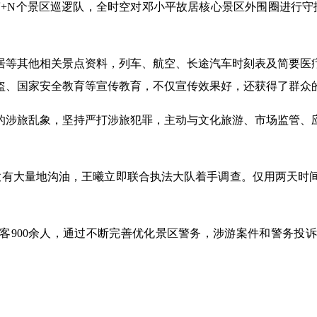
个辅警+N个景区巡逻队，全时空对邓小平故居核心景区外围圈进
居等其他相关景点资料，列车、航空、长途汽车时刻表及简要医
盗、国家安全教育等宣传教育，不仅宣传效果好，还获得了群众
的涉旅乱象，坚持严打涉旅犯罪，主动与文化旅游、市场监管、
存放有大量地沟油，王曦立即联合执法大队着手调查。仅用两天
游客900余人，通过不断完善优化景区警务，涉游案件和警务