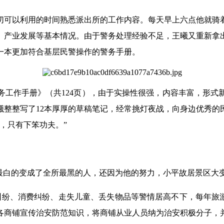
切可以利用的时间熟悉派出所的工作内容。每天早上六点他就骑
、产业发展等基本情况。由于警务处理经验不足，王曦又重新拿
一本更加符合基层民警操作的警务手册。
务工作手册》（共124页），由于实操性很强，内容丰富，形式
曦整整写了12本厚厚的草稿笔记，经常挑灯夜战，向身边优秀的
，只有下笨功夫。”
最白的变成了全所最黑的人，还因为他的努力，小平故居景区大
纠纷、消费纠纷、走失儿童、丢失物品等警情居高不下，每年旅
各商铺宣传治安防范知识，将商铺从业人员纳为治安积极分子，