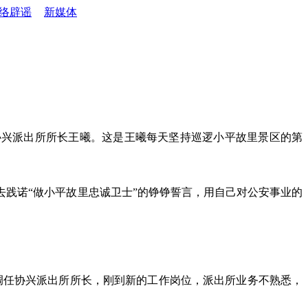
络辟谣
新媒体
协兴派出所所长王曦。这是王曦每天坚持巡逻小平故里景区的第
践诺“做小平故里忠诚卫士”的铮铮誓言，用自己对公安事业的
队调任协兴派出所所长，刚到新的工作岗位，派出所业务不熟悉，