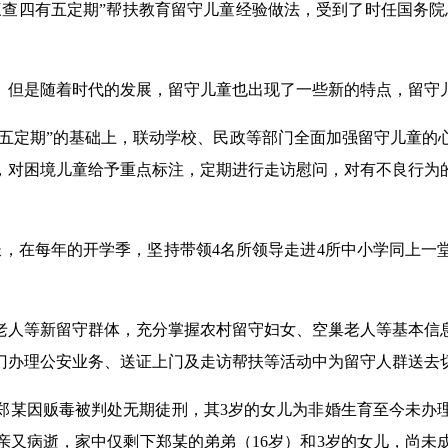
“三查四有五定期”帮扶教育留守儿童经验做法，受到了时任国务
统。但是随着时代的发展，留守儿童也出现了一些新的特点，留守
有五定期”的基础上，联动学校、民政等部门全面加强留守儿童
，对困境儿童给予重点标注，定期进行走访慰问，对有不良行为
长，在每年的开学季，坚持带领4名所领导走进4所中小学同上一
老人等新留守群体，充分掌握农村留守妇女、空巢老人等基本信
门办理公安业务、送证上门及走访帮扶等活动中为留守人群送去
村居民郑某因贩毒被判处无期徒刑，其3岁的女儿为非婚生育至今未
亲又病逝，家中仅剩下郑某的弟弟（16岁）和3岁的女儿，尚未