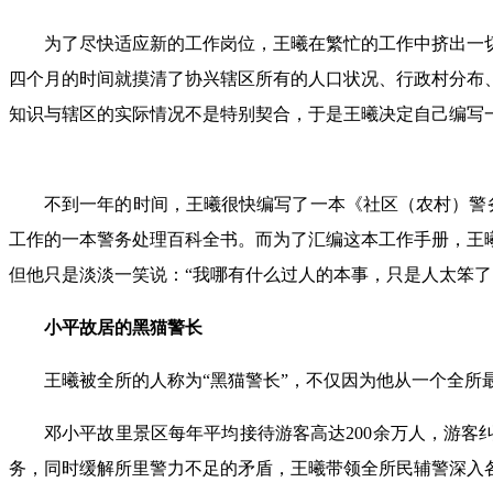
为了尽快适应新的工作岗位，王曦在繁忙的工作中挤出一
四个月的时间就摸清了协兴辖区所有的人口状况、行政村分布
知识与辖区的实际情况不是特别契合，于是王曦决定自己编写
不到一年的时间，王曦很快编写了一本《社区（农村）警
工作的一本警务处理百科全书。而为了汇编这本工作手册，王
但他只是淡淡一笑说：“我哪有什么过人的本事，只是人太笨了
小平故居的黑猫警长
王曦被全所的人称为“黑猫警长”，不仅因为他从一个全所
邓小平故里景区每年平均接待游客高达200余万人，游客
务，同时缓解所里警力不足的矛盾，王曦带领全所民辅警深入