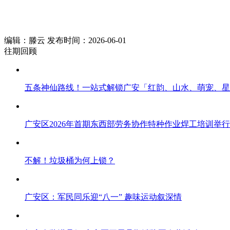
编辑：滕云 发布时间：2026-06-01
往期回顾
五条神仙路线！一站式解锁广安「红韵、山水、萌宠、星
广安区2026年首期东西部劳务协作特种作业焊工培训举行
不解！垃圾桶为何上锁？
广安区：军民同乐迎“八一” 趣味运动叙深情