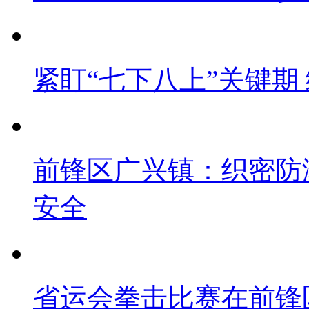
紧盯“七下八上”关键期
前锋区广兴镇：织密防
安全
省运会拳击比赛在前锋