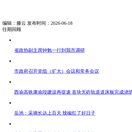
编辑：滕云 发布时间：2026-06-18
往期回顾
省政协副主席钟勉一行到我市调研
市政府召开党组（扩大）会议和常务会议
西渝高铁康渝段建设再提速 首块无砟轨道道床板完成浇
岳池：采摘长达上百天 辣椒红了好日子