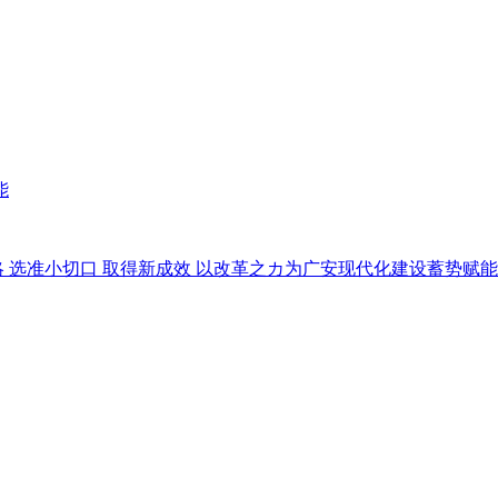
能
 选准小切口 取得新成效 以改革之カ为广安现代化建设蓄势赋能