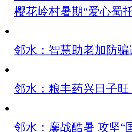
樱花岭村暑期“爱心蜀
邻水：智慧助老加防骗课
邻水：粮丰药兴日子旺
邻水：鏖战酷暑 攻坚“