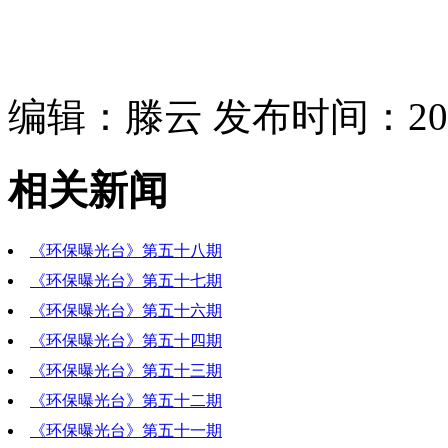
编辑：滕云 发布时间：2022
相关新闻
《环保曝光台》第五十八期
《环保曝光台》第五十七期
《环保曝光台》第五十六期
《环保曝光台》第五十四期
《环保曝光台》第五十三期
《环保曝光台》第五十二期
《环保曝光台》第五十一期