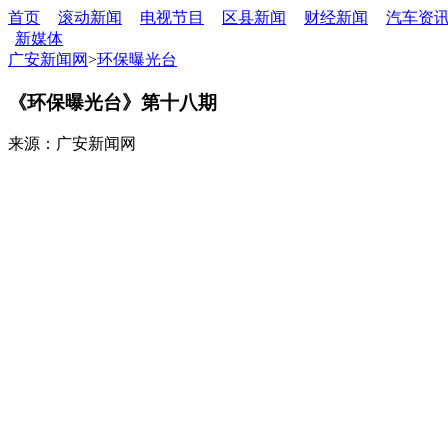
首页
滚动新闻
电视节目
区县新闻
财经新闻
汽车资
新媒体
广安新闻网
>
环保曝光台
《环保曝光台》第十八期
来源：广安新闻网