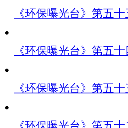
《环保曝光台》第五十
《环保曝光台》第五十
《环保曝光台》第五十
《环保曝光台》第五十