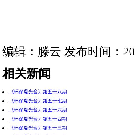
编辑：滕云 发布时间：2022
相关新闻
《环保曝光台》第五十八期
《环保曝光台》第五十七期
《环保曝光台》第五十六期
《环保曝光台》第五十四期
《环保曝光台》第五十三期