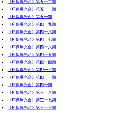
《环保曝光台》第五十二期
《环保曝光台》第五十一期
《环保曝光台》第五十期
《环保曝光台》第四十九期
《环保曝光台》第四十八期
《环保曝光台》第四十七期
《环保曝光台》第四十六期
《环保曝光台》第四十五期
《环保曝光台》第四十四期
《环保曝光台》第四十三期
《环保曝光台》第四十一期
《环保曝光台》第四十期
《环保曝光台》第三十八期
《环保曝光台》第三十七期
《环保曝光台》第三十六期