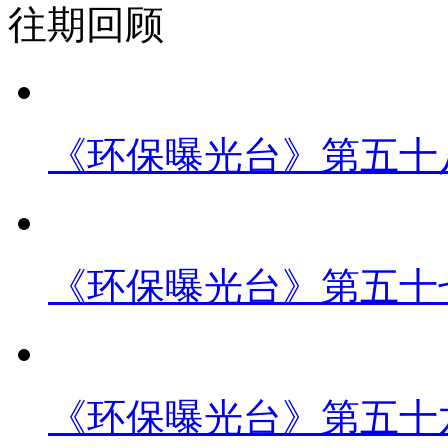
往期回顾
《环保曝光台》第五十
《环保曝光台》第五十
《环保曝光台》第五十