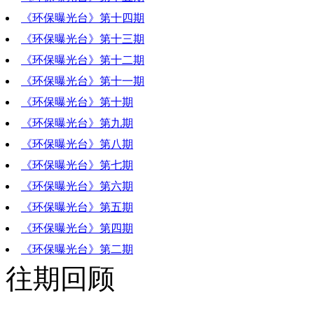
《环保曝光台》第十四期
《环保曝光台》第十三期
《环保曝光台》第十二期
《环保曝光台》第十一期
《环保曝光台》第十期
《环保曝光台》第九期
《环保曝光台》第八期
《环保曝光台》第七期
《环保曝光台》第六期
《环保曝光台》第五期
《环保曝光台》第四期
《环保曝光台》第二期
往期回顾