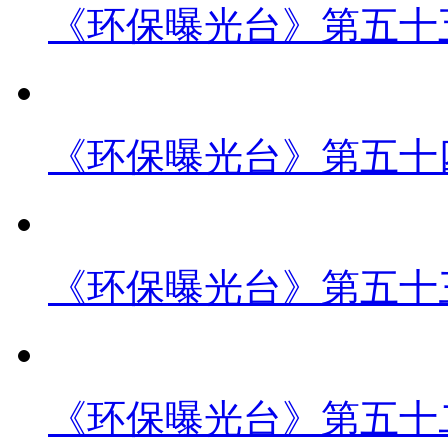
《环保曝光台》第五十
《环保曝光台》第五十
《环保曝光台》第五十
《环保曝光台》第五十