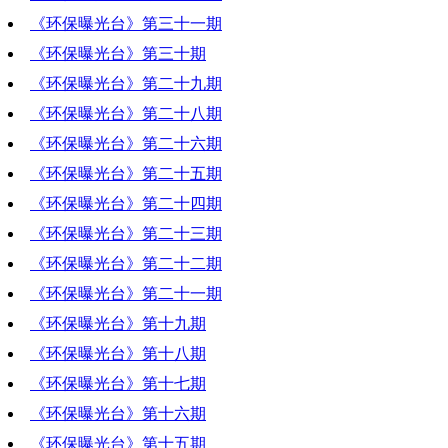
《环保曝光台》第三十一期
《环保曝光台》第三十期
《环保曝光台》第二十九期
《环保曝光台》第二十八期
《环保曝光台》第二十六期
《环保曝光台》第二十五期
《环保曝光台》第二十四期
《环保曝光台》第二十三期
《环保曝光台》第二十二期
《环保曝光台》第二十一期
《环保曝光台》第十九期
《环保曝光台》第十八期
《环保曝光台》第十七期
《环保曝光台》第十六期
《环保曝光台》第十五期