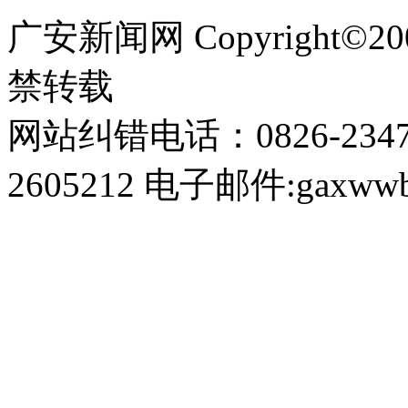
广安新闻网 Copyright©
禁转载
网站纠错电话：0826-234
2605212 电子邮件:gaxwwb