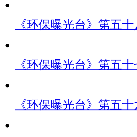
《环保曝光台》第五十
《环保曝光台》第五十
《环保曝光台》第五十