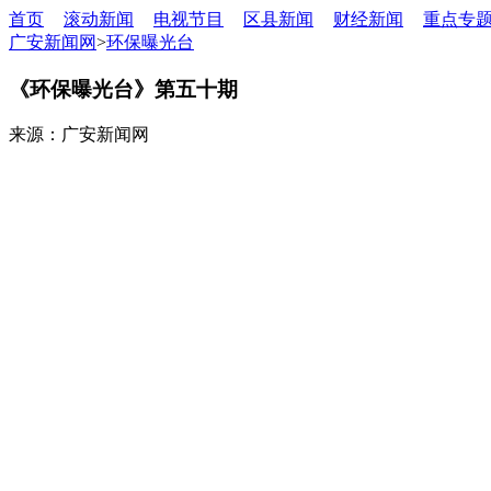
首页
滚动新闻
电视节目
区县新闻
财经新闻
重点专
广安新闻网
>
环保曝光台
《环保曝光台》第五十期
来源：广安新闻网