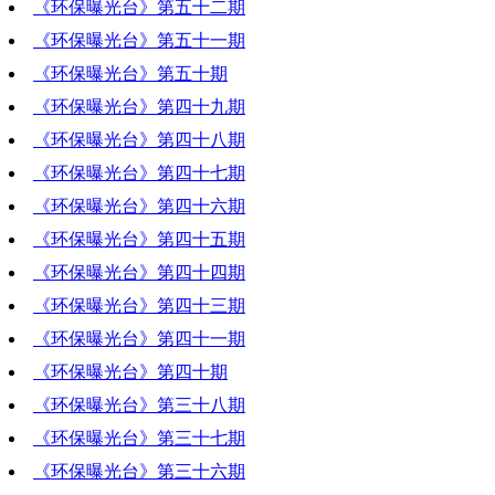
《环保曝光台》第五十二期
《环保曝光台》第五十一期
《环保曝光台》第五十期
《环保曝光台》第四十九期
《环保曝光台》第四十八期
《环保曝光台》第四十七期
《环保曝光台》第四十六期
《环保曝光台》第四十五期
《环保曝光台》第四十四期
《环保曝光台》第四十三期
《环保曝光台》第四十一期
《环保曝光台》第四十期
《环保曝光台》第三十八期
《环保曝光台》第三十七期
《环保曝光台》第三十六期