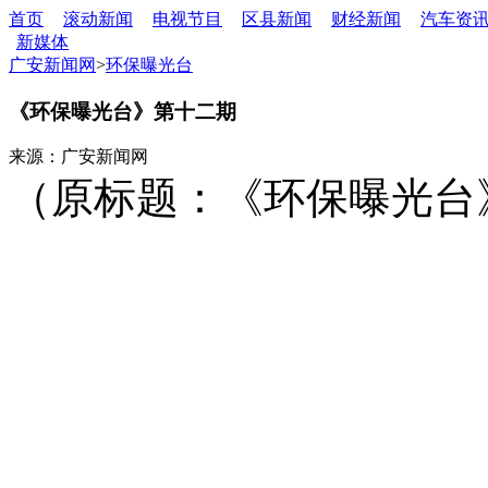
首页
滚动新闻
电视节目
区县新闻
财经新闻
汽车资
新媒体
广安新闻网
>
环保曝光台
《环保曝光台》第十二期
来源：广安新闻网
（原标题：《环保曝光台