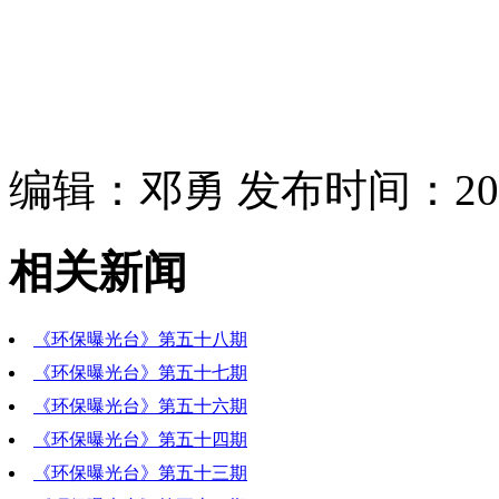
编辑：邓勇 发布时间：2022
相关新闻
《环保曝光台》第五十八期
《环保曝光台》第五十七期
《环保曝光台》第五十六期
《环保曝光台》第五十四期
《环保曝光台》第五十三期