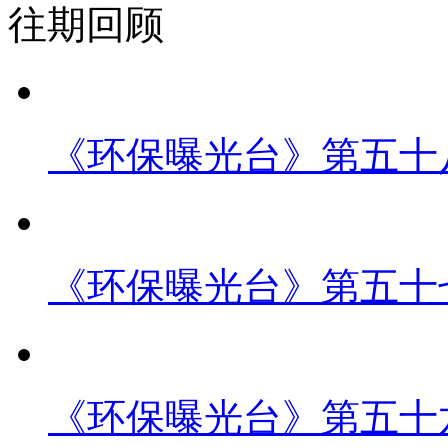
往期回顾
《环保曝光台》第五十
《环保曝光台》第五十
《环保曝光台》第五十