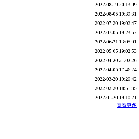
2022-08-19 20:13:09
2022-08-05 19:39:31
2022-07-20 19:02:47
2022-07-05 19:23:57
2022-06-21 13:05:01
2022-05-05 19:02:53
2022-04-20 21:02:26
2022-04-05 17:46:24
2022-03-20 19:20:42
2022-02-20 18:51:35
2022-01-20 19:10:21
查看更多