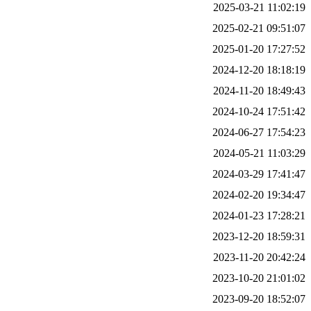
2025-03-21 11:02:19
2025-02-21 09:51:07
2025-01-20 17:27:52
2024-12-20 18:18:19
2024-11-20 18:49:43
2024-10-24 17:51:42
2024-06-27 17:54:23
2024-05-21 11:03:29
2024-03-29 17:41:47
2024-02-20 19:34:47
2024-01-23 17:28:21
2023-12-20 18:59:31
2023-11-20 20:42:24
2023-10-20 21:01:02
2023-09-20 18:52:07