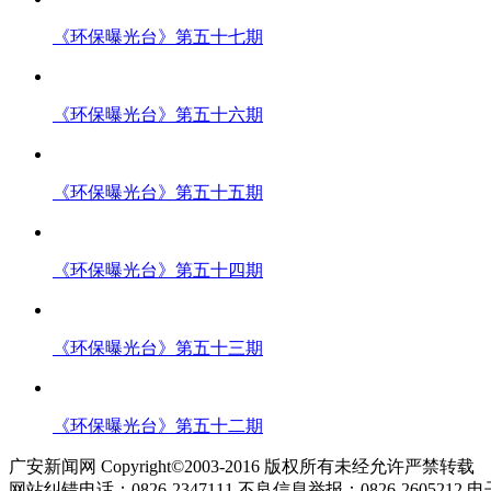
《环保曝光台》第五十七期
《环保曝光台》第五十六期
《环保曝光台》第五十五期
《环保曝光台》第五十四期
《环保曝光台》第五十三期
《环保曝光台》第五十二期
广安新闻网 Copyright©2003-2016 版权所有未经允许严禁转载
网站纠错电话：0826-2347111 不良信息举报：0826-2605212 电子邮