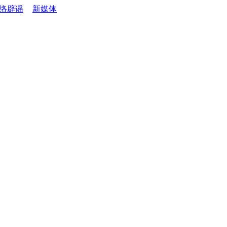
络辟谣
新媒体