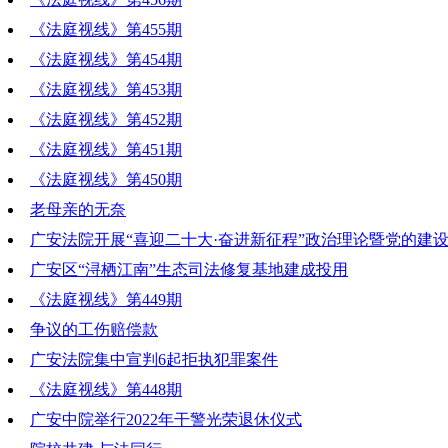
《法庭视线》第455期
《法庭视线》第454期
《法庭视线》第453期
《法庭视线》第452期
《法庭视线》第451期
《法庭视线》第450期
老母亲的无奈
广安法院开展“喜迎二十大·奋进新征程”政治理论暨党的建
广安区“浔栖江南”生态司法修复基地建成投用
《法庭视线》第449期
争议的工伤赔偿款
广安法院集中宣判6起拒执犯罪案件
《法庭视线》第448期
广安中院举行2022年干警光荣退休仪式