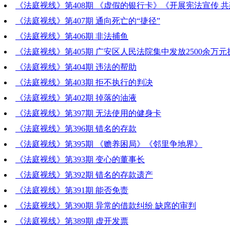
《法庭视线》第408期 《虚假的银行卡》《开展宪法宣传 
广安》
《法庭视线》第407期 通向死亡的“捷径”
《法庭视线》第406期 非法捕鱼
《法庭视线》第405期 广安区人民法院集中发放2500余万
《法庭视线》第404期 违法的帮助
《法庭视线》第403期 拒不执行的判决
《法庭视线》第402期 掉落的油液
《法庭视线》第397期 无法使用的健身卡
《法庭视线》第396期 错名的存款
《法庭视线》第395期 《赡养困局》《邻里争地界》
《法庭视线》第393期 变心的董事长
《法庭视线》第392期 错名的存款遗产
《法庭视线》第391期 能否免责
《法庭视线》第390期 异常的借款纠纷 缺席的审判
《法庭视线》第389期 虚开发票